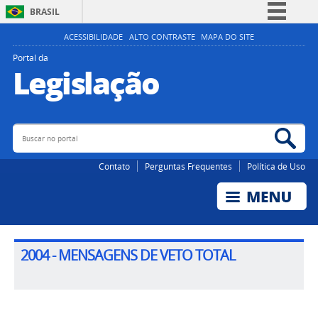
BRASIL
Simplifique!
ACESSIBILIDADE
ALTO CONTRASTE
MAPA DO SITE
Comunica BR
Portal da
Legislação
Participe
Acesso à informação
Legislação
Buscar no portal
Bus
Canais
Contato
Perguntas Frequentes
Política de Uso
2004 - MENSAGENS DE VETO TOTAL