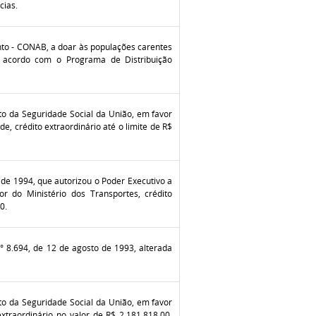
cias.
to - CONAB, a doar às populações carentes
e acordo com o Programa de Distribuição
to da Seguridade Social da União, em favor
e, crédito extraordinário até o limite de R$
o de 1994, que autorizou o Poder Executivo a
r do Ministério dos Transportes, crédito
0.
 n° 8.694, de 12 de agosto de 1993, alterada
to da Seguridade Social da União, em favor
extraordinário no valor de R$ 2.181.818,00,