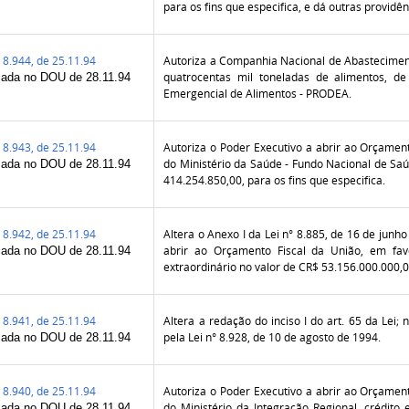
para os fins que especifica, e dá outras providên
8.944, de 25.11.94
Autoriza a Companhia Nacional de Abastecimen
quatrocentas mil toneladas de alimentos, d
cada no DOU de 28.11.94
Emergencial de Alimentos - PRODEA.
8.943, de 25.11.94
Autoriza o Poder Executivo a abrir ao Orçamen
do Ministério da Saúde - Fundo Nacional de Saúd
cada no DOU de 28.11.94
414.254.850,00, para os fins que especifica.
8.942, de 25.11.94
Altera o Anexo I da Lei n° 8.885, de 16 de junh
abrir ao Orçamento Fiscal da União, em favo
cada no DOU de 28.11.94
extraordinário no valor de CR$ 53.156.000.000,0
8.941, de 25.11.94
Altera a redação do inciso I do art. 65 da Lei;
pela Lei n° 8.928, de 10 de agosto de 1994.
cada no DOU de 28.11.94
8.940, de 25.11.94
Autoriza o Poder Executivo a abrir ao Orçamen
do Ministério da Integração Regional, crédito 
cada no DOU de 28.11.94