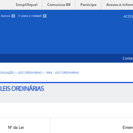
Simplifique!
Comunica BR
Participe
Acesso à infor
 a busca
3
Ir para o rodapé
4
ACESS
Conta
EGISLAÇÃO
>
LEIS ORDINÁRIAS
>
1994 - LEIS ORDINÁRIAS
- LEIS ORDINÁRIAS
Nº da Lei
Emen