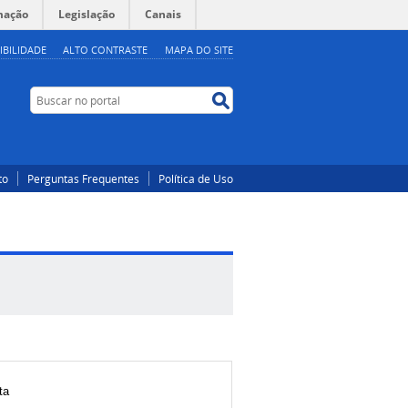
mação
Legislação
Canais
IBILIDADE
ALTO CONTRASTE
MAPA DO SITE
Buscar no portal
Buscar no portal
to
Perguntas Frequentes
Política de Uso
ta