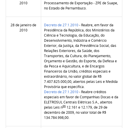
2010
Processamento de Exportação - ZPE de Suape,
no Estado de Pernambuco.
28 de janeiro de
Decreto de 27.1.2010
- Reabre, em favor da
2010
Presidência da República, dos Ministérios da
Ciência e Tecnologia, da Educação, do
Desenvolvimento, Indústria e Comércio
Exterior, da Justiça, da Previdência Social, das
Relações Exteriores, da Saúde, dos
Transportes, da Cultura, do Planejamento,
Orçamento e Gestão, do Esporte, da Defesa e
da Pesca e Aquicultura, e de Encargos
Financeiros da União, créditos especiais e
extraordinário, no valor global de R$
7.407.825.000,00, abertos pelas Leis e Medida
Provisória que especifica.
Decreto de 27.1.2010
- Reabre créditos
especiais em favor de Companhias Docas e da
ELETROSUL Centrais Elétricas S.A., abertos
os
pelas Leis n
12.161 e 12.179, de 29 de
dezembro de 2009, no valor total de R$
134.784.998,00.