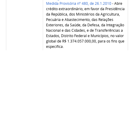
Medida Provisória nº 480, de 26.1.2010
- Abre
crédito extraordinário, em favor da Presidência
da República, dos Ministérios da Agricultura,
Pecuária e Abastecimento, das Relações
Exteriores, da Saúde, da Defesa, da Integração
Nacional e das Cidades, e de Transferências a
Estados, Distrito Federal e Municípios, no valor
global de R$ 1.374.057.000,00, para os fins que
especifica.
Decreto nº 7.080, de 26.1.2010
- Dispõe sobre
remanejamento de cargos em comissão e dá
nova redação ao Anexo II ao Decreto nº 6.188,
de 17 de agosto de 2007, que aprova a
Estrutura Regimental e o Quadro
Demonstrativo dos Cargos em Comissão do
Gabinete Pessoal do Presidente da República.
Decreto nº 7.079, de 26.1.2010
- Aprova a
Estrutura Regimental e o Quadro
Demonstrativo dos Cargos em Comissão e das
Funções Gratificadas do Ministério do
Desenvolvimento Social e Combate à Fome, e
dá outras providências.
Decreto nº 7.078, de 26.1.2010
- Aprova a
Estrutura Regimental e o Quadro
Demonstrativo dos Cargos em Comissão e das