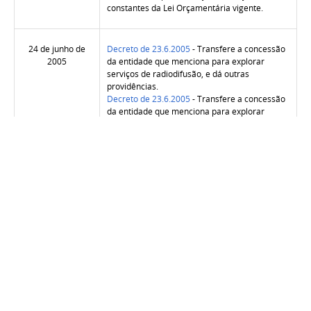
constantes da Lei Orçamentária vigente.
24 de junho de
Decreto de 23.6.2005
- Transfere a concessão
2005
da entidade que menciona para explorar
serviços de radiodifusão, e dá outras
providências.
Decreto de 23.6.2005
- Transfere a concessão
da entidade que menciona para explorar
serviços de radiodifusão, e dá outras
providências.
23 de junho de
Decreto nº 5.476, de 23.6.2005
- Altera e
2005 - Edição
acresce dispositivos ao Decreto nº 3.277, de 7
extra
de dezembro de 1999, que dispõe sobre a
dissolução, liquidação e extinção da Rede
Ferroviária Federal S.A - RFFSA.
23 de junho de
Mpv nº 253, de 22.6.2005
- Prorroga o prazo
2005
previsto no art. 32 da Lei nº 10.826, de 22 de
dezembro de 2003.
Decreto nº 5.475, de 22.6.2005
- Altera a