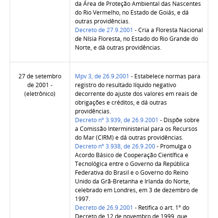
da Área de Proteção Ambiental das Nascentes
do Rio Vermelho, no Estado de Goiás, e dá
outras providências.
Decreto de 27.9.2001
- Cria a Floresta Nacional
de Nísia Floresta, no Estado do Rio Grande do
Norte, e dá outras providências.
27 de setembro
Mpv 3, de 26.9.2001
- Estabelece normas para
de 2001 -
registro do resultado líquido negativo
(eletrônico)
decorrente do ajuste dos valores em reais de
obrigações e créditos, e dá outras
providências.
Decreto nº 3.939, de 26.9.2001
- Dispõe sobre
a Comissão Interministerial para os Recursos
do Mar (CIRM) e dá outras providências.
Decreto nº 3.938, de 26.9.200
- Promulga o
Acordo Básico de Cooperação Científica e
Tecnológica entre o Governo da República
Federativa do Brasil e o Governo do Reino
Unido da Grã-Bretanha e Irlanda do Norte,
celebrado em Londres, em 3 de dezembro de
1997.
Decreto de 26.9.2001
- Retifica o art. 1º do
Decreto de 12 de novembro de 1999, que