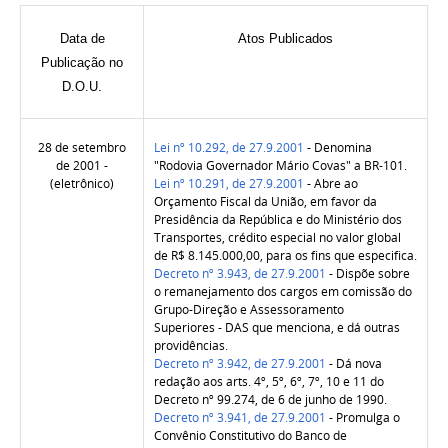
Data de
Atos Publicados
Publicação no
D.O.U.
28 de setembro
Lei nº 10.292, de 27.9.2001
- Denomina
de 2001 -
"Rodovia Governador Mário Covas" a BR-101.
(eletrônico)
Lei nº 10.291, de 27.9.2001
- Abre ao
Orçamento Fiscal da União, em favor da
Presidência da República e do Ministério dos
Transportes, crédito especial no valor global
de R$ 8.145.000,00, para os fins que especifica.
Decreto nº 3.943, de 27.9.2001
- Dispõe sobre
o remanejamento dos cargos em comissão do
Grupo-Direção e Assessoramento
Superiores - DAS que menciona, e dá outras
providências.
Decreto nº 3.942, de 27.9.2001
- Dá nova
redação aos arts. 4º, 5º, 6º, 7º, 10 e 11 do
Decreto nº 99.274, de 6 de junho de 1990.
Decreto nº 3.941, de 27.9.2001
- Promulga o
Convênio Constitutivo do Banco de