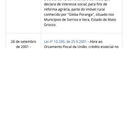
declara de interesse social, para fins de
reforma agrária, parte do imóvel rural
conhecido por "Gleba Poranga", situado nos
Municípios de Sorriso e Vera, Estado de Mato
Grosso.
26 de setembro
Lei nº 10.290, de 25.9.2001
- Abre ao
de 2001 -
Orçamento Fiscal da União, crédito especial no
(eletrônico)
valor de R$ 4.500.000,00, em favor da Câmara
dos Deputados, para os fins que especifica.
Decreto nº 3.937, de 25.9.2001
- Regulamenta
a Lei nº 6.704, de 26 de outubro de 1979, que
dispõe sobre o Seguro de Crédito à
Exportação, e dá outras providências.
Resolução nº 51, de 25 de setembro de 2001
-
Dispõe sobre a classificação provisória das
unidades consumidoras denominadas
condomínios residenciais.
25 de setembro
Mpv 2, de 24.9.2001
- Dispõe sobre a assunção
de 2001 -
pela União de responsabilidades civis perante
(eletrônico)
terceiros no caso de atentados terroristas ou