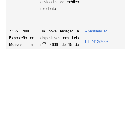
atividades do médico
residente.
7.529 / 2006
Dá nova redação a
Apensado ao
Exposição de
dispositivos das Leis
PL 7412/2006
o
s
Motivos nº
n
9.636, de 15 de
160
maio de 1998, 8.666,
Arquivada
de 21 de junho de
1993, 11.124, de 16 de
junho de 2005, e dos
o
s
Decretos-Leis n
9.760, de 5 de
setembro de 1946,
271, de 28 de
fevereiro de 1967, e
1.876, de 15 de julho
de 1981, prevê
medidas voltadas à