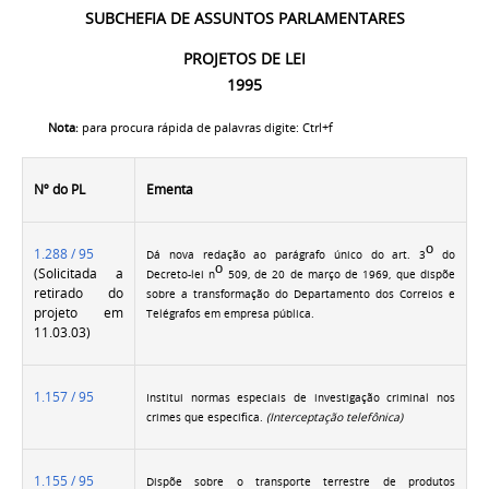
SUBCHEFIA DE ASSUNTOS PARLAMENTARES
PROJETOS DE LEI
1995
Nota
para procura rápida de palavras digite: Ctrl+f
:
Nº do PL
Ementa
o
1.288 / 95
Dá nova redação ao parágrafo único do art. 3
do
o
(Solicitada a
Decreto-lei n
509, de 20 de março de 1969, que dispõe
retirado do
sobre a transformação do Departamento dos Correios e
projeto em
Telégrafos em empresa pública.
11.03.03)
1.157 / 95
Institui normas especiais de investigação criminal nos
crimes que especifica.
(Interceptação telefônica)
1.155 / 95
Dispõe sobre o transporte terrestre de produtos