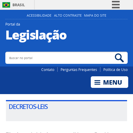
BRASIL
Simplifique!
ACESSIBILIDADE
ALTO CONTRASTE
MAPA DO SITE
Comunica BR
Portal da
Legislação
Participe
Acesso à informação
Legislação
Buscar no portal
Bus
Canais
Contato
Perguntas Frequentes
Política de Uso
DECRETOS-LEIS